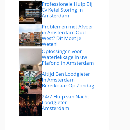
Professionele Hulp Bij
Cv Ketel Storing in
Amsterdam
Problemen met Afvoer
in Amsterdam Oud
West? Dit Moet Je
Weten!
Oplossingen voor
Waterlekkage in uw
Plafond in Amsterdam
Altijd Een Loodgieter
In Amsterdam
Bereikbaar Op Zondag
24/7 Hulp van Nacht
Loodgieter
Amsterdam