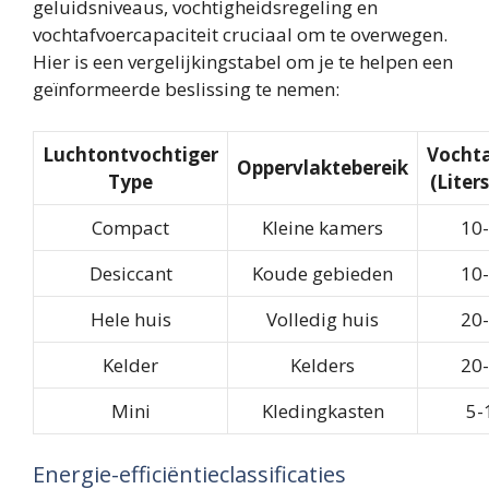
geluidsniveaus, vochtigheidsregeling en
vochtafvoercapaciteit cruciaal om te overwegen.
Hier is een vergelijkingstabel om je te helpen een
geïnformeerde beslissing te nemen:
Luchtontvochtiger
Vocht
Oppervlaktebereik
Type
(Liter
Compact
Kleine kamers
10
Desiccant
Koude gebieden
10
Hele huis
Volledig huis
20
Kelder
Kelders
20
Mini
Kledingkasten
5-
Energie-efficiëntieclassificaties